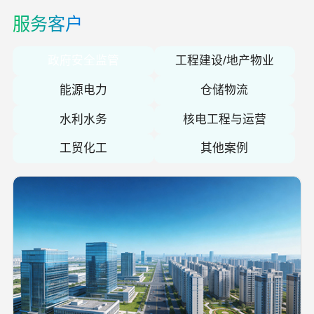
服务客户
2026.05.09
蛇口安全论坛
嘉宾演讲主题与摘要丨蛇口安全科技与产业
融合大会演讲议题大揭秘
政府安全监管
工程建设/地产物业
能源电力
仓储物流
2026.04.28
蛇口安全论坛
科技重构安全 数智驱动发展 | 2026 蛇口安全
水利水务
核电工程与运营
科技与产业融合大会 | 5月18-19日 我们深圳
见
工贸化工
其他案例
2026.04.22
蛇口安全论坛
正式启动丨2026蛇口安全科技与产业融合大
会丨报名通道
2026.04.09
公司新闻
【安全创意我有才】 首届安全创意大赛火热
开启