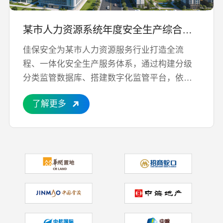
2026.03.16
公司新闻
“科技赋能 + 清单管理” 筑牢施工安全防线 丨
某市人力资源系统年度安全生产综合服务项目
佳保安全受邀参加某建筑企业季度安全总监
联席会
佳保安全为某市人力资源服务行业打造全流
程、一体化安全生产服务体系，通过构建分级
2026.03.16
公司新闻
分类监管数据库、搭建数字化监管平台，依托
佳保安全驻点人员积极参与某重点水资源配
双载体实现机构 “业务运营 + 安全生产监管” 一
置工程安全咨询服务工作
了解更多
体化，让监管数据与业务信息精准关联、动态
同步，最终构建 “科技化监管、专业化服务、
2026.03.03
公司新闻
企业化自治” 的安全生产治理新格局。项目服
灯暖月圆，心安人圆 | 佳保安全与你共庆元
务覆盖全市 10 个行政区、3000 余家监管企
宵佳节
业、50 余处办公场地，累计完成 8000 + 条隐
患闭环治理、20 余场宣传培训活动，覆盖人群
2026.03.03
公司新闻
超 20000 人次，圆满完成全周期监管支撑与行
锚定目标启新程 实干争先创辉煌——量化安
业安全提升服务目标。
全板块2025年度总结暨2026年度动员大会圆
满召开