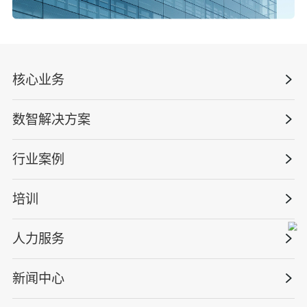
核心业务
数智解决方案
数智安全科技
安全战略咨询
行业案例
量化安全云
管理体系建设
智慧化系统
培训
政府安全监管
安全技能提升
智能终端
工程建设/地产物业
工程安全服务
人力服务
版权安全课程
能源电力
巡查监督审计
行业定制课程
新闻中心
高薪岗位
仓储物流
保险风险减量
资质与专业技能版权课