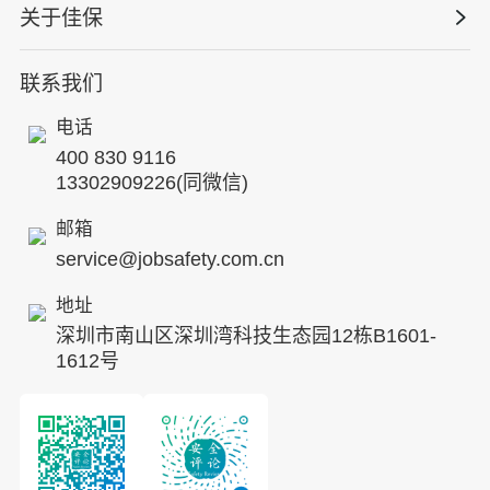
HSE 专家服务
水利水务
关于佳保
HSE专家服务
公司新闻
国际证书课程
人力资源服务
核电工程与运营
蛇口安全论坛
联系我们
公司简介
工贸化工
行业动态
电话
企业文化
其他案例
400 830 9116
专家团队
13302909226(同微信)
发展历程
邮箱
service@jobsafety.com.cn
招贤纳士
地址
ESG
深圳市南山区深圳湾科技生态园12栋B1601-
8S安全服务联盟
1612号
合作伙伴
投资者关系