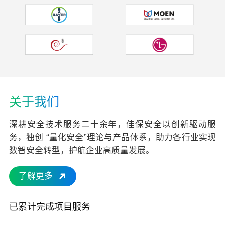
关于我们
深耕安全技术服务二十余年，佳保安全以创新驱动服
务，独创 “量化安全”理论与产品体系，助力各行业实现
0
0
数智安全转型，护航企业高质量发展。
0
1
1
0
1
0
2
2
1
0
了解更多
2
0
1
3
3
2
1
0
0
0
3
1
2
4
4
3
2
1
0
1
0
1
4
0
2
3
5
5
4
3
2
1
0
0
2
已累计完成项目服务
1
0
2
5
1
3
4
6
6
5
4
3
0
2
1
1
3
2
0
0
1
3
6
2
4
5
7
7
6
0
5
4
0
1
3
2
2
4