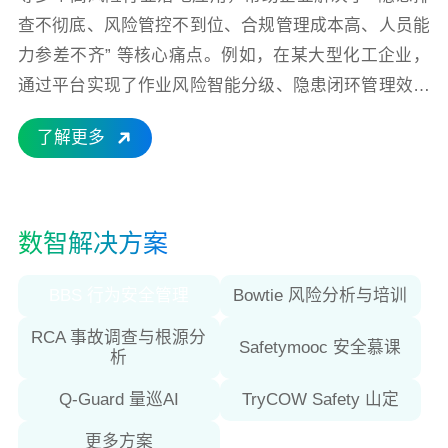
查不彻底、风险管控不到位、合规管理成本高、人员能
力参差不齐” 等核心痛点。例如，在某大型化工企业，
通过平台实现了作业风险智能分级、隐患闭环管理效率
提升 60%，重大风险事件发生率下降 45%；在某建筑
了解更多
集团，依托数字化人才系统，实现了新员工安全培训覆
盖率 100%，作业违规率下降 30%。不仅为企业提供一
套安全管理工具，更致力于成为企业安全管理数字化转
型的 “战略伙伴”，以技术赋能管理，以数据驱动安全，
数智解决方案
帮助客户在复杂多变的环境中，持续提升核心竞争力，
实现安全与发展的双赢。
BBS 行为安全管理
Bowtie 风险分析与培训
RCA 事故调查与根源分
Safetymooc 安全慕课
析
Q-Guard 量巡AI
TryCOW Safety 山定
更多方案