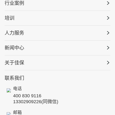
痛点。例如，在某大型化工企业，通过平台实现了作业
行业案例
量化安全云
风险智能分级、隐患闭环管理效率提升 60%，重大风险
管理体系建设
事件发生率下降 45%；在某建筑集团，依托数字化人才
智慧化系统
培训
政府安全监管
系统，实现了新员工安全培训覆盖率 100%，作业违规
安全技能提升
智能终端
率下降 30%。不仅为企业提供一套安全管理工具，更致
工程建设/地产物业
工程安全服务
人力服务
力于成为企业安全管理数字化转型的 “战略伙伴”，以技
版权安全课程
术赋能管理，以数据驱动安全，帮助客户在复杂多变的
能源电力
巡查监督审计
行业定制课程
环境中，持续提升核心竞争力，实现安全与发展的双
新闻中心
高薪岗位
仓储物流
保险风险减量
赢。
资质与专业技能版权课
HSE 专家服务
水利水务
关于佳保
HSE专家服务
公司新闻
国际证书课程
人力资源服务
核电工程与运营
蛇口安全论坛
联系我们
公司简介
工贸化工
行业动态
电话
企业文化
其他案例
400 830 9116
专家团队
13302909226(同微信)
发展历程
邮箱