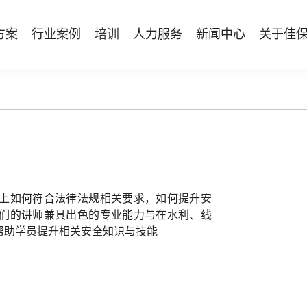
方案
行业案例
培训
人力服务
新闻中心
关于佳
管理体系建设
智能终端
能源电力
资质与专业技能版权课
人力资源服务
行业动态
专家团队
安全技能提升
仓储物流
国际证书课程
发展历程
工贸化工
8S安全服务联盟
其他案例
合作伙伴
能源企业风险评估与工艺安全管理
AI智能眼镜
安全生产月专题服务
NEBOSH持证课程
保险风险减量
HSE专家服务
NFC脚手架挂牌
持证类培训系列
Bowtie XP 产品与培训
防爆手机
机器狗
上如何符合法律法规相关要求，如何提升安
无人机
们的讲师兼具出色的专业能力与在水利、线
帮助学员提升相关安全知识与技能