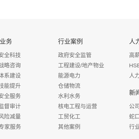
业务
行业案例
人
安全科技
政府安全监管
高
战略咨询
工程建设/地产物业
HS
体系建设
能源电力
人
技能提升
仓储物流
新
安全服务
水利水务
监督审计
核电工程与运营
公
风险减量
工贸化工
蛇
E专家服务
其他案例
行