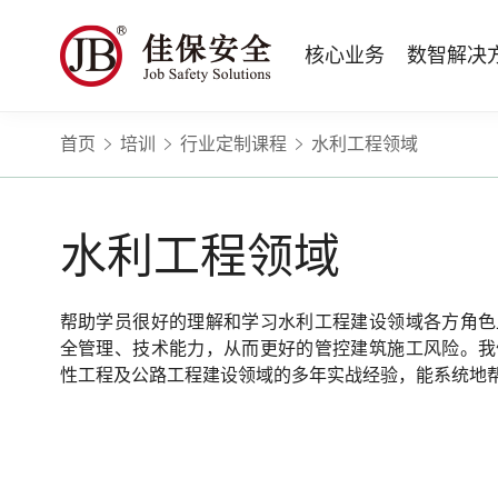
核心业务
数智解决
首页
培训
行业定制课程
水利工程领域
数智安全科技
量化安全云
政府安全监管
版权安全课程
高薪岗位
公司新闻
公司简介
安全战略咨询
智慧化系统
工程建设/地产物业
行业定制课程
HSE 专家服务
蛇口安全论坛
企业文化
水利水务
招贤纳士
核电工程与运营
ESG
BBS 行为安全管理
版权课程与出版教材
Safetymooc 安全慕课
政府机关领域
投资者关系
工程安全服务
巡查监督审计
Bowtie 风险分析与培训
企业量化安全管理流程与设计
职业健康信息系统
水利工程领域
水利工程领域
运营韧性咨询与业务连续性管理服务
运营安全综合服务
RCA 事故调查与根源分析
事故事件调查与根源分析方法
应急指挥系统
商业运营安全领域
电力安全技术服务
项目综合安全评估
Q-Guard 量巡AI
安全信息系统
建筑施工领域
消防安全评估
运营项目安全专项评估
帮助学员很好的理解和学习水利工程建设领域各方角色
TryCOW Safety 山定
全管理、技术能力，从而更好的管控建筑施工风险。我
物业项目承接查验服务
性工程及公路工程建设领域的多年实战经验，能系统地
政府公共安全服务