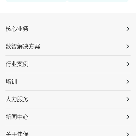
核心业务
数智解决方案
数智安全科技
安全战略咨询
行业案例
量化安全云
管理体系建设
智慧化系统
培训
政府安全监管
安全技能提升
智能终端
工程建设/地产物业
工程安全服务
人力服务
版权安全课程
能源电力
巡查监督审计
行业定制课程
新闻中心
高薪岗位
仓储物流
保险风险减量
资质与专业技能版权课
HSE 专家服务
水利水务
关于佳保
HSE专家服务
公司新闻