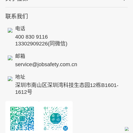
国际证书课程
人力资源服务
核电工程与运营
蛇口安全论坛
联系我们
公司简介
工贸化工
行业动态
电话
企业文化
其他案例
400 830 9116
专家团队
13302909226(同微信)
发展历程
邮箱
service@jobsafety.com.cn
招贤纳士
地址
ESG
深圳市南山区深圳湾科技生态园12栋B1601-
8S安全服务联盟
1612号
合作伙伴
投资者关系