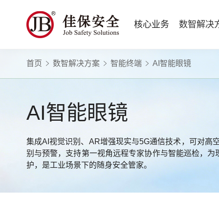
核心业务
数智解决
首页
数智解决方案
智能终端
AI智能眼镜
数智安全科技
量化安全云
政府安全监管
版权安全课程
高薪岗位
公司新闻
公司简介
安全战略咨询
智慧化系统
工程建设/地产物业
行业定制课程
HSE 专家服务
蛇口安全论坛
企业文化
水利水务
招贤纳士
核电工程与运营
ESG
BBS 行为安全管理
版权课程与出版教材
Safetymooc 安全慕课
政府机关领域
投资者关系
工程安全服务
巡查监督审计
Bowtie 风险分析与培训
企业量化安全管理流程与设计
职业健康信息系统
水利工程领域
AI智能眼镜
运营韧性咨询与业务连续性管理服务
运营安全综合服务
RCA 事故调查与根源分析
事故事件调查与根源分析方法
应急指挥系统
商业运营安全领域
电力安全技术服务
项目综合安全评估
Q-Guard 量巡AI
安全信息系统
建筑施工领域
消防安全评估
运营项目安全专项评估
集成AI视觉识别、AR增强现实与5G通信技术，可对
TryCOW Safety 山定
别与预警，支持第一视角远程专家协作与智能巡检，为现
物业项目承接查验服务
护，是工业场景下的随身安全管家。
政府公共安全服务