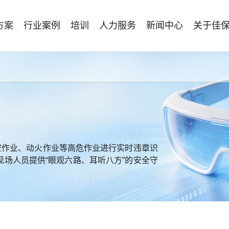
方案
行业案例
培训
人力服务
新闻中心
关于佳
管理体系建设
智能终端
能源电力
资质与专业技能版权课
人力资源服务
行业动态
专家团队
安全技能提升
仓储物流
国际证书课程
发展历程
工贸化工
8S安全服务联盟
其他案例
合作伙伴
能源企业风险评估与工艺安全管理
AI智能眼镜
安全生产月专题服务
NEBOSH持证课程
保险风险减量
HSE专家服务
NFC脚手架挂牌
持证类培训系列
Bowtie XP 产品与培训
防爆手机
机器狗
高空作业、动火作业等高危作业进行实时违章识
无人机
场人员提供“眼观六路、耳听八方”的安全守