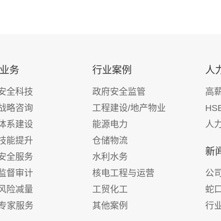
业务
行业案例
人
安全科技
政府安全监管
高
战略咨询
工程建设/地产物业
HS
体系建设
能源电力
人
技能提升
仓储物流
新
安全服务
水利水务
监督审计
核电工程与运营
公
风险减量
工贸化工
蛇
E专家服务
其他案例
行