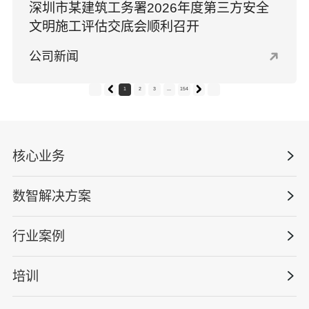
深圳市某建筑工务署2026年度第三方安全
文明施工评估交底会顺利召开
公司新闻
1
2
3
...
154
核心业务
数智解决方案
数智安全科技
安全战略咨询
行业案例
量化安全云
管理体系建设
智慧化系统
培训
政府安全监管
安全技能提升
智能终端
工程建设/地产物业