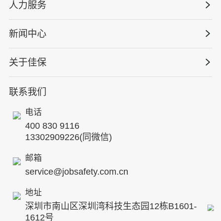
工程安全服务
人力服务
版权安全课程
能源电力
巡查监督审计
行业定制课程
新闻中心
高薪岗位
仓储物流
保险风险减量
资质与专业技能版权课
HSE 专家服务
水利水务
关于佳保
HSE专家服务
公司新闻
国际证书课程
人力资源服务
核电工程与运营
蛇口安全论坛
联系我们
公司简介
工贸化工
行业动态
电话
企业文化
其他案例
400 830 9116
专家团队
13302909226(同微信)
发展历程
邮箱
service@jobsafety.com.cn
招贤纳士
地址
ESG
深圳市南山区深圳湾科技生态园12栋B1601-
8S安全服务联盟
1612号