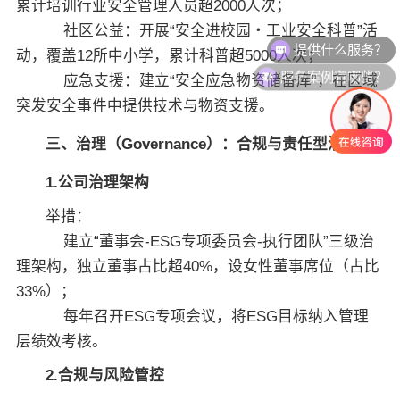
累计培训行业安全管理人员超2000人次；
社区公益：开展“安全进校园・工业安全科普”活
提供什么服务？
动，覆盖12所中小学，累计科普超5000人次；
服务案例有哪些？
应急支援：建立“安全应急物资储备库”，在区域
突发安全事件中提供技术与物资支援。
三、治理（Governance）：合规与责任型治理
1.公司治理架构
举措：
建立“董事会-ESG专项委员会-执行团队”三级治
理架构，独立董事占比超40%，设女性董事席位（占比
33%）；
每年召开ESG专项会议，将ESG目标纳入管理
层绩效考核。
2.合规与风险管控