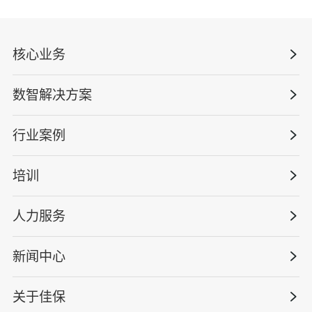
核心业务
数智解决方案
数智安全科技
安全战略咨询
行业案例
量化安全云
管理体系建设
智慧化系统
培训
政府安全监管
安全技能提升
智能终端
工程建设/地产物业
工程安全服务
人力服务
版权安全课程
能源电力
巡查监督审计
行业定制课程
新闻中心
高薪岗位
仓储物流
保险风险减量
资质与专业技能版权课
HSE 专家服务
水利水务
关于佳保
HSE专家服务
公司新闻
国际证书课程