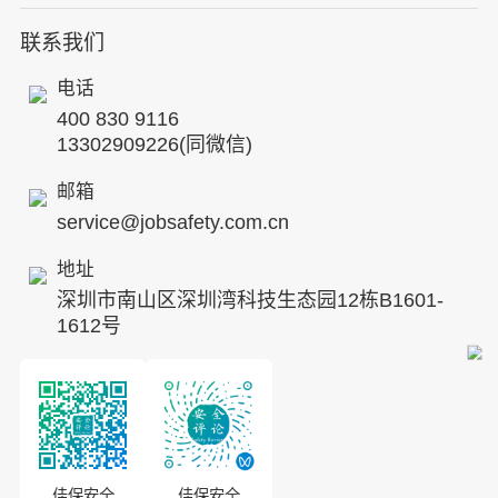
人力资源服务
核电工程与运营
蛇口安全论坛
联系我们
公司简介
工贸化工
行业动态
电话
企业文化
其他案例
400 830 9116
专家团队
13302909226(同微信)
发展历程
邮箱
service@jobsafety.com.cn
招贤纳士
地址
ESG
深圳市南山区深圳湾科技生态园12栋B1601-
8S安全服务联盟
1612号
合作伙伴
投资者关系
佳保安全
佳保安全