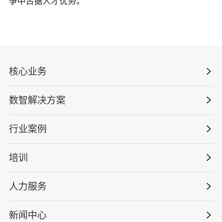
争中占据人才优势。
核心业务
数智解决方案
数智安全科技
安全战略咨询
行业案例
量化安全云
管理体系建设
智慧化系统
培训
政府安全监管
安全技能提升
智能终端
工程建设/地产物业
工程安全服务
人力服务
版权安全课程
能源电力
巡查监督审计
行业定制课程
新闻中心
高薪岗位
仓储物流