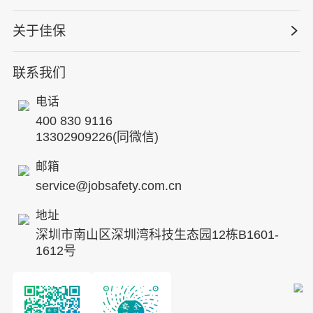
保险风险减量
资质与专业技能版权课
HSE 专家服务
水利水务
关于佳保
HSE专家服务
公司新闻
国际证书课程
人力资源服务
核电工程与运营
蛇口安全论坛
联系我们
公司简介
工贸化工
行业动态
电话
企业文化
其他案例
400 830 9116
专家团队
13302909226(同微信)
发展历程
邮箱
service@jobsafety.com.cn
招贤纳士
地址
ESG
深圳市南山区深圳湾科技生态园12栋B1601-
8S安全服务联盟
1612号
合作伙伴
投资者关系