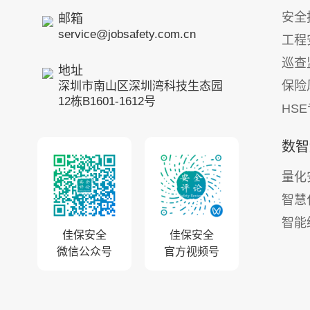
位、合规管理成本高、人员能力参差不齐”
查看等方式
安全
邮箱
等核心痛点。例如，在某大型化工企业，
提升空间及
service@jobsafety.com.cn
工程
通过平台实现了作业风险智能分级、隐患
定提供科学依据。 经典
闭环管理效率提升 60%，重大风险事件发
规划”类代
巡查
地址
生率下降 45%；在某建筑集团，依托数字
司安全管理
保险
深圳市南山区深圳湾科技生态园
化人才系统，实现了新员工安全培训覆盖
安全文化建
12栋B1601-1612号
HS
率 100%，作业违规率下降 30%。不仅为
EHS管理
企业提供一套安全管理工具，更致力于成
理战略规划
为企业安全管理数字化转型的 “战略伙
数智
伴”，以技术赋能管理，以数据驱动安全，
量化
帮助客户在复杂多变的环境中，持续提升
核心竞争力，实现安全与发展的双赢。
智慧
智能
佳保安全
佳保安全
微信公众号
官方视频号