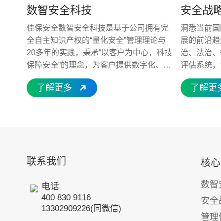
数智安全科技
安全战
佳保安全数智安全科技是基于公司拥有完
洞悉当前国
全自主知识产权的“量化安全”管理理论与
展的前沿趋
20多年的实践，秉承“以客户为中心，科技
治、法治、
保障安全”的理念，为客户提供数字化、智
评估系统，
能化、系统化的一体化安全服务与管理云
熟度；结合
了解更多
了解更
平台，“量化安全云”平台助力企业安全管
专业的分析
理的数智化转型，为企业打造创新优势、
险，为客户
成本优势、合规优势、文化优势，帮助客
务，明确战
户提升核心竞争力！ “量化安全云”核心技
制企业3-
术包括：“数据即服务”项目交付系统、“数
标、详细的
字化人才”安全慕课与技能提升系统、“数
保障。 服务内容包括：深入对标评估客户
联系我们
核心
智化解决方案”软硬件工具系统、“生态化
行业特征、
运营”一体化服务组织系统。 数智安全科
险特征；牵
数智
电话
技已在化工、建筑、制造、能源、交通运
标制定；辅
400 830 9116
安全
输等多个高风险行业落地应用，帮助企业
划落地。同
13302909226(同微信)
解决了 “隐患排查不彻底、风险管控不到
型，通过人
管理