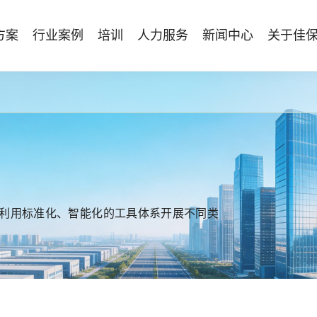
方案
行业案例
培训
人力服务
新闻中心
关于佳
管理体系建设
智能终端
能源电力
资质与专业技能版权课
人力资源服务
行业动态
专家团队
安全技能提升
仓储物流
国际证书课程
发展历程
工贸化工
8S安全服务联盟
其他案例
合作伙伴
能源企业风险评估与工艺安全管理
AI智能眼镜
安全生产月专题服务
NEBOSH持证课程
保险风险减量
HSE专家服务
NFC脚手架挂牌
持证类培训系列
Bowtie XP 产品与培训
防爆手机
机器狗
无人机
利用标准化、智能化的工具体系开展不同类