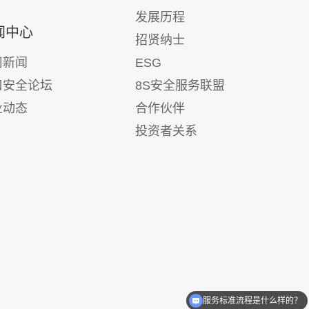
辅导安全管
聚焦于实际操作技能和应急处理能力。通
资源
发展历程
全风险评
过现场实操培训、模拟事故场景等方式，
（20
闻中心
招贤纳士
、班组建设
让他们熟练掌握各类安全设备的使用方
源优
用出发、从
法，在面对突发安全事件时能够迅速、正
连通
司新闻
ESG
务出发、从
确地采取应对措施，将损失降到最低。 在
（20
口安全论坛
8S安全服务联盟
系文件，杜
线“安全慕课”包括佳保安全系列的版权课
投资
业动态
合作伙伴
性的问题；
程与安全管理技能系列课程，包括：“吾系
服务
架，注重审
列”安全总监课程、“量化安全”厂长经理课
工程项
投资者关系
管控及事故
程、“作业安全控制”班组长安全课程，以
（房
适用企业实
及针对不同行业企业的培训课程，例如：
适用基层推
建筑施工、核电与电厂、运营安全等系列
件。我们的
安全课。在专业资格与技能提升方面，包
全管理现状
括：注册安全工程师、注册消防师、
理合规性评
NEBOSH、Bowtie等专业技术培训课程。
询服务、双
在工具体系方面，佳保安全研发了一系列
全生产标准
实用的工具，如安全风险评估软件、安全
培训管理系统等。安全风险评估软件可以
快速、准确地对企业的安全风险进行全面
服务标准流程是什么样的？