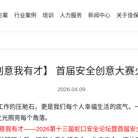
方案
行业案例
培训
人力服务
新闻中心
关于佳
管理体系建设
智能终端
能源电力
资质与专业技能版权课
人力资源服务
行业动态
专家团队
安全技能提升
仓储物流
国际证书课程
发展历程
工贸化工
8S安全服务联盟
其他案例
合作伙伴
能源企业风险评估与工艺安全管理
AI智能眼镜
安全生产月专题服务
NEBOSH持证课程
保险风险减量
HSE专家服务
NFC脚手架挂牌
持证类培训系列
Bowtie XP 产品与培训
创意我有才】 首届安全创意大赛
防爆手机
机器狗
2026.04.09
无人机
工作的压舱石，更是我们每个人幸福生活的底气。
之光照亮每个角落。
意我有才——2026第十三届蛇口安全论坛暨首届安