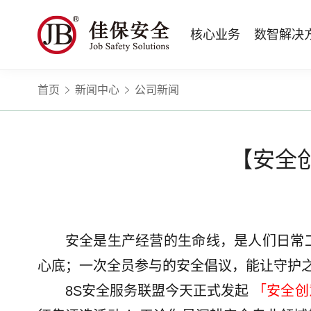
核心业务
数智解决
首页
新闻中心
公司新闻
数智安全科技
量化安全云
政府安全监管
版权安全课程
高薪岗位
公司新闻
公司简介
安全战略咨询
智慧化系统
工程建设/地产物业
行业定制课程
HSE 专家服务
蛇口安全论坛
企业文化
水利水务
招贤纳士
核电工程与运营
ESG
BBS 行为安全管理
版权课程与出版教材
Safetymooc 安全慕课
政府机关领域
投资者关系
工程安全服务
巡查监督审计
Bowtie 风险分析与培训
企业量化安全管理流程与设计
职业健康信息系统
水利工程领域
【安全
运营韧性咨询与业务连续性管理服务
运营安全综合服务
RCA 事故调查与根源分析
事故事件调查与根源分析方法
应急指挥系统
商业运营安全领域
电力安全技术服务
项目综合安全评估
Q-Guard 量巡AI
安全信息系统
建筑施工领域
消防安全评估
运营项目安全专项评估
TryCOW Safety 山定
物业项目承接查验服务
安全是生产经营的生命线，是人们日常
政府公共安全服务
心底；一次全员参与的安全倡议，能让守护
8S安全服务联盟今天正式发起
「安全创