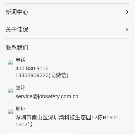
能源电力
巡查监督审计
行业定制课程
新闻中心
高薪岗位
仓储物流
保险风险减量
资质与专业技能版权课
HSE 专家服务
水利水务
关于佳保
HSE专家服务
公司新闻
国际证书课程
人力资源服务
核电工程与运营
蛇口安全论坛
联系我们
公司简介
工贸化工
行业动态
电话
企业文化
其他案例
400 830 9116
专家团队
13302909226(同微信)
发展历程
邮箱
service@jobsafety.com.cn
招贤纳士
地址
ESG
深圳市南山区深圳湾科技生态园12栋B1601-
8S安全服务联盟
1612号
合作伙伴