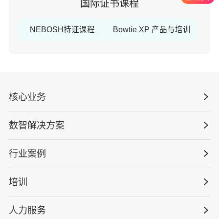
国际证书课程
NEBOSH持证课程
Bowtie XP 产品与培训
核心业务
数智解决方案
数智安全科技
安全战略咨询
行业案例
量化安全云
管理体系建设
智慧化系统
培训
政府安全监管
安全技能提升
智能终端
工程建设/地产物业
工程安全服务
人力服务
版权安全课程