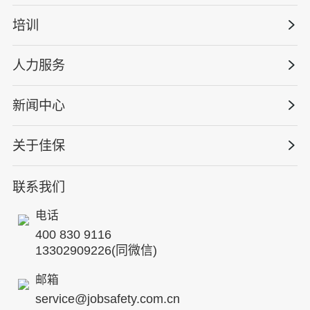
管理体系建设
智慧化系统
培训
政府安全监管
安全技能提升
智能终端
工程建设/地产物业
工程安全服务
人力服务
版权安全课程
能源电力
巡查监督审计
行业定制课程
新闻中心
高薪岗位
仓储物流
保险风险减量
资质与专业技能版权课
HSE 专家服务
水利水务
关于佳保
HSE专家服务
公司新闻
国际证书课程
人力资源服务
核电工程与运营
蛇口安全论坛
联系我们
公司简介
工贸化工
行业动态
电话
企业文化
其他案例
400 830 9116
专家团队
13302909226(同微信)
发展历程
邮箱
service@jobsafety.com.cn
招贤纳士