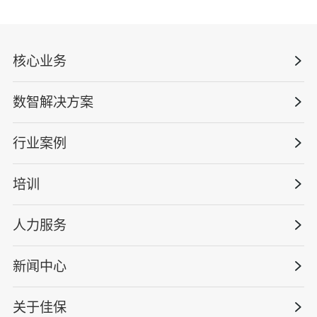
核心业务
数智解决方案
数智安全科技
安全战略咨询
行业案例
量化安全云
管理体系建设
智慧化系统
培训
政府安全监管
安全技能提升
智能终端
工程建设/地产物业
工程安全服务
人力服务
版权安全课程
能源电力
巡查监督审计
行业定制课程
新闻中心
高薪岗位
仓储物流
保险风险减量
资质与专业技能版权课
HSE 专家服务
水利水务
关于佳保
HSE专家服务
公司新闻
国际证书课程