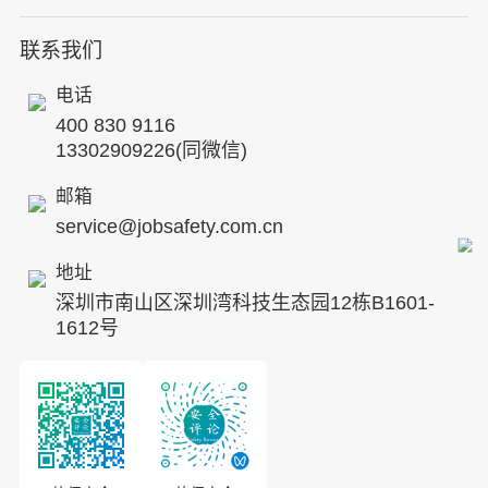
人力资源服务
核电工程与运营
蛇口安全论坛
联系我们
公司简介
工贸化工
行业动态
电话
企业文化
其他案例
400 830 9116
专家团队
13302909226(同微信)
发展历程
邮箱
service@jobsafety.com.cn
招贤纳士
地址
ESG
深圳市南山区深圳湾科技生态园12栋B1601-
8S安全服务联盟
1612号
合作伙伴
投资者关系